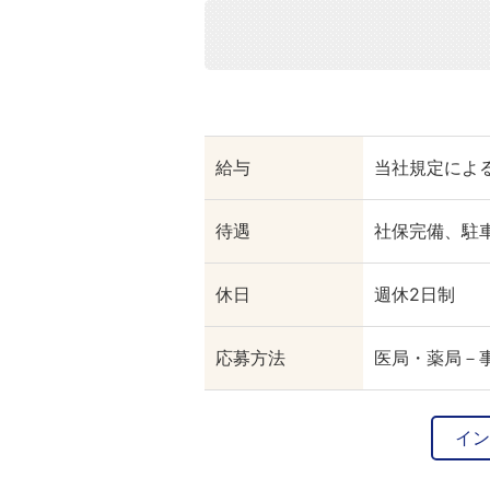
給与
当社規定によ
待遇
社保完備、駐
休日
週休2日制
応募方法
医局・薬局－事
イン